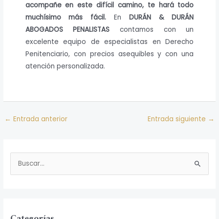
acompañe en este difícil camino, te hará todo
muchísimo más fácil.
En
DURÁN & DURÁN
ABOGADOS PENALISTAS
contamos con un
excelente equipo de especialistas en Derecho
Penitenciario, con precios asequibles y con una
atención personalizada.
←
Entrada anterior
Entrada siguiente
→
B
u
s
c
Categorías
a