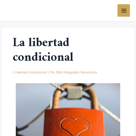
Ir
MAI
al
MEN
contenido
Navegación
de
La libertad
entradas
condicional
/
libertad condicional
/ Por
D&D Abogados Penalistas